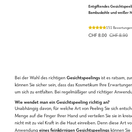
Entgiftendes
Entgiftendes Gesichtspeeli
Gesichtspeeling
Bambuskohle und weißer 
mit
aktivierter
151 Bewertungen
Bambuskohle
CHF 8.00
CHF 8.90
und
weißer
Nutridome-
Tonerde
Gesichtspeelings
Bei der Wahl des richtigen
ist es ratsam, z
können Sie sicher sein, dass das Kosmetikum Ihre Erwartungen
um sich zu entfalten. Bei regelmäßiger und richtiger Anwend
Wie wendet man ein Gesichtspeeling richtig an?
Unabhängig davon, für welche Art von Peeling Sie sich entsch
Menge auf die Finger Ihrer Hand und verteilen Sie sie in 
nicht mit zu viel Kraft in die Haut einreiben. Denn diese Art
eines feinkörnigen Gesichtspeelings
Anwendung
können Sie 