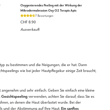
Oxygenierendes
r
Oxygenierendes Peeling mit der Wirkung der
Peeling
Mikrodermabrasion Oxy O2 Terapis Apis
mit
7 Bewertungen
der
CHF 8.90
Wirkung
Ausverkauft
der
Mikrodermabrasion
Oxy
O2
Terapis
Apis
auttyp zu bestimmen und die Neigungen, die er hat. Dann
htspeelings wie bei jeder Hautpflegekur einige Zeit braucht,
st angenehm und sehr einfach. Geben Sie einfach eine kleine
 Gesichtspeeling
verwenden, achten Sie darauf, dass Sie es
 führen, an denen die Haut überlastet wurde. Bei der
Ein sanftes
ühls und der Abstimmung auf Ihre Haut.