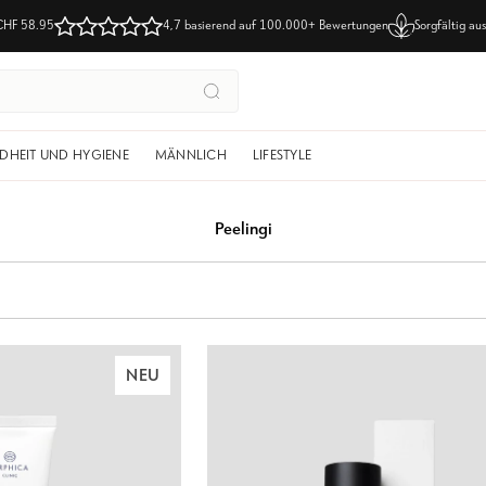
CHF 58.95
4,7 basierend auf
100.000+ Bewertungen
Sorgfältig a
Suchen
DHEIT UND HYGIENE
MÄNNLICH
LIFESTYLE
Peelingi
NEU