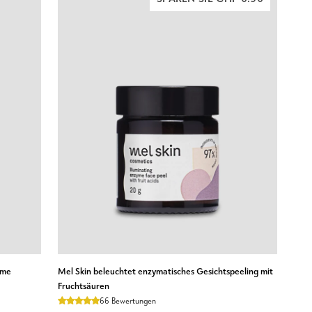
BHA
Matcha
Power
Peeling
Veoli
Botanica
N
IN DEN WARENKORB LEGEN
Mel
ome
Mel Skin beleuchtet enzymatisches Gesichtspeeling mit
Skin
Fruchtsäuren
beleuchtet
66 Bewertungen