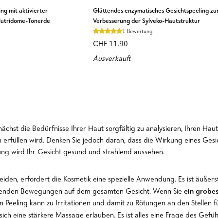
Glättendes
ng mit aktivierter
Glättendes enzymatisches Gesichtspeeling zu
enzymatisches
Nutridome-Tonerde
Verbesserung der Sylveko-Hautstruktur
Gesichtspeeling
1 Bewertung
zur
CHF 11.90
Verbesserung
Ausverkauft
der
Sylveko-
Hautstruktur
unächst die Bedürfnisse Ihrer Haut sorgfältig zu analysieren, Ihren H
 erfüllen wird. Denken Sie jedoch daran, dass die Wirkung eines Gesic
ung wird Ihr Gesicht gesund und strahlend aussehen.
eiden, erfordert die Kosmetik eine spezielle Anwendung. Es ist äußer
ein grobes
kreisenden Bewegungen auf dem gesamten Gesicht. Wenn Sie
 von Peeling kann zu Irritationen und damit zu Rötungen an den Stellen
sich eine stärkere Massage erlauben. Es ist alles eine Frage des Gef