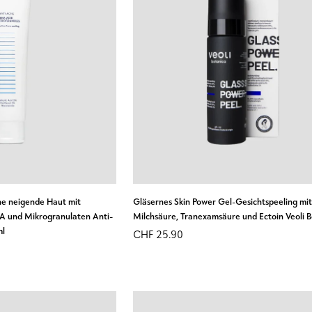
RENKORB LEGEN
IN DEN WARENKORB LEGE
Gläsernes
ne neigende Haut mit
Gläsernes Skin Power Gel-Gesichtspeeling mi
Skin
HA und Mikrogranulaten Anti-
Milchsäure, Tranexamsäure und Ectoin Veoli 
ml
Power
CHF 25.90
Gel-
Gesichtspeeling
mit
Milchsäure,