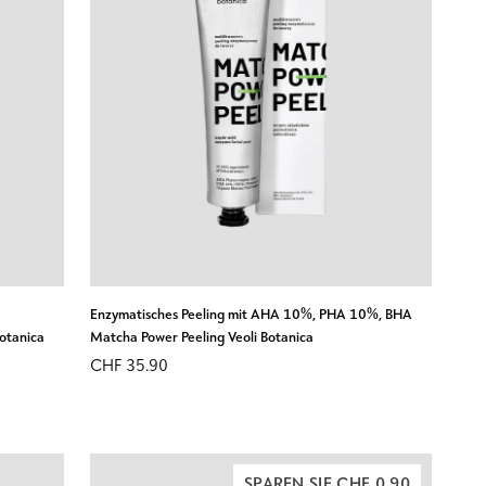
N
IN DEN WARENKORB LEGEN
Enzymatisches
t
Enzymatisches Peeling mit AHA 10%, PHA 10%, BHA
Peeling
Botanica
Matcha Power Peeling Veoli Botanica
mit
CHF 35.90
AHA
10%,
PHA
10%,
SPAREN SIE CHF 0.90