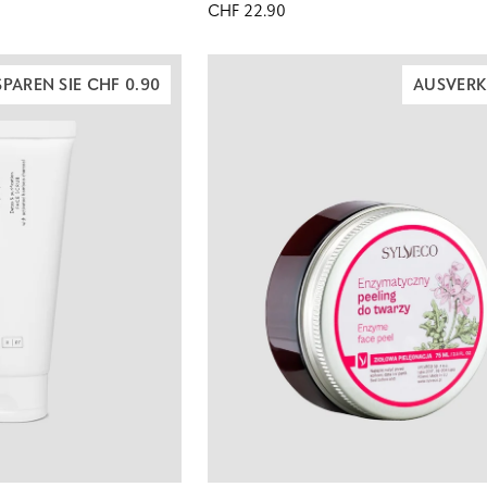
30%
CHF 22.90
Nutridome
SPAREN SIE CHF 0.90
AUSVERK
RENKORB LEGEN
IN DEN WARENKORB LEGE