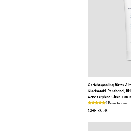
IN DEN WA
Gesichtspeeling
Gesichtspeeling für zu Ak
für
Niacinamid, Panthenol, B
Acne Orphica Clinic 100 
zu
Akne
9 Bewertungen
neigende
CHF 30.90
Haut
mit