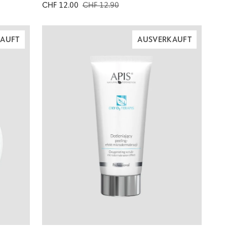
enzymatisches
CHF 12.00
CHF 12.90
Gesichtspeeling
mit
AUFT
AUSVERKAUFT
Fruchtsäuren
N
IN DEN WARENKORB LEGEN