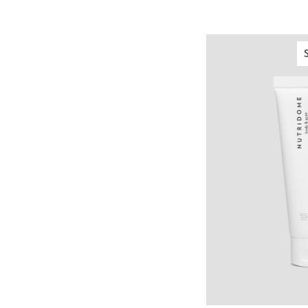
Maske
für
alle
Hauttypen,
RAW
Biosoma-
Linie
IN DEN WA