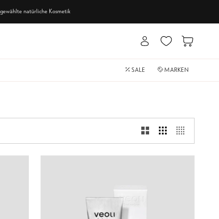
usgewählte
natürliche Kosmetik
Mein
Einkaufswa
Account
SALE
MARKEN