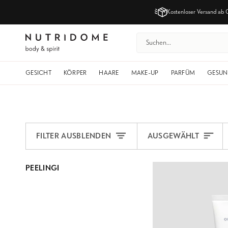
Direkt
Kostenloser Versand
ab 
zum
Inhalt
GESICHT
KÖRPER
HAARE
MAKE-UP
PARFÜM
GESUN
Sortieren
FILTER AUSBLENDEN
AUSGEWÄHLT
PEELINGI