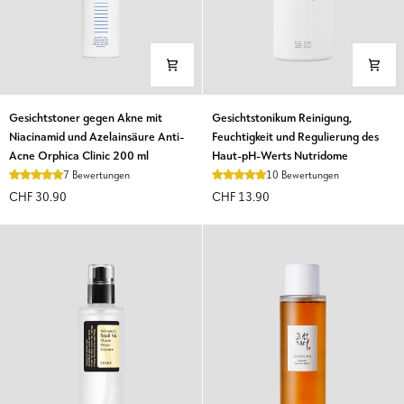
Gesichtstoner
Gesichtstonikum
Gesichtstoner gegen Akne mit
Gesichtstonikum Reinigung,
gegen
Reinigung,
Niacinamid und Azelainsäure Anti-
Feuchtigkeit und Regulierung des
Akne
Feuchtigkeit
Acne Orphica Clinic 200 ml
Haut-pH-Werts Nutridome
mit
und
7 Bewertungen
10 Bewertungen
Niacinamid
Regulierung
CHF 30.90
CHF 13.90
und
des
Azelainsäure
Haut-
Anti-
pH-
Acne
Werts
Orphica
Nutridome
Clinic
200
ml