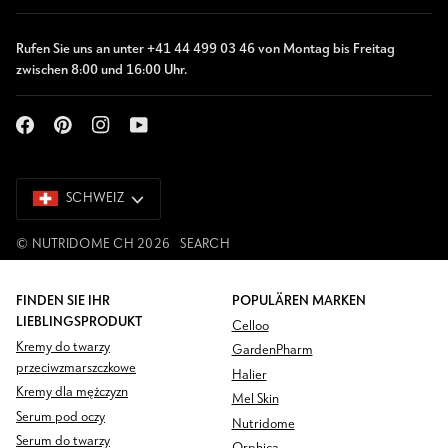
Rufen Sie uns an unter +41 44 499 03 46 von Montag bis Freitag
zwischen 8:00 und 16:00 Uhr.
SCHWEIZ
SCHWEIZ
©
NUTRIDOME CH
2026
SEARCH
FINDEN SIE IHR
POPULÄREN MARKEN
LIEBLINGSPRODUKT
Celloo
Kremy do twarzy
GardenPharm
przeciwzmarszczkowe
Halier
Kremy dla mężczyzn
Mel Skin
Serum pod oczy
Nutridome
Serum do twarzy