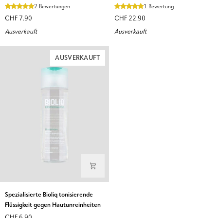
und
mit
2 Bewertungen
1 Bewertung
Aloe
Ceramiden
CHF 7.90
CHF 22.90
Vera
und
Ausverkauft
Ausverkauft
Home
Hyaluronsäure
Terapis
Build
2
me
AUSVERKAUFT
in
up
1
Veoli
Apis
Botanica
Spezialisierte
Spezialisierte Bioliq tonisierende
Bioliq
Flüssigkeit gegen Hautunreinheiten
tonisierende
CHF 6.90