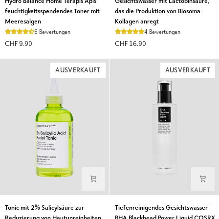
Hydro Balance Home Terapis Apis
Gesichtswasser mit Lactobinsäure,
Balance
mit
feuchtigkeitsspendendes Toner mit
das die Produktion von Biosoma-
Home
Lactobinsäure,
Meeresalgen
Kollagen anregt
Terapis
das
6 Bewertungen
4 Bewertungen
Apis
die
CHF 9.90
CHF 16.90
feuchtigkeitsspendendes
Produktion
Toner
von
mit
Biosoma-
AUSVERKAUFT
AUSVERKAUFT
Meeresalgen
Kollagen
anregt
Tonic
Tiefenreinigendes
Tonic mit 2% Salicylsäure zur
Tiefenreinigendes Gesichtswasser
mit
Gesichtswasser
Reduzierung von Hautunreinheiten
BHA Blackhead Power Liquid COSRX