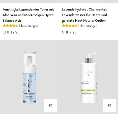
Feuchtigkeitsspendendes
Lavendelhydrolat
Feuchtigkeitsspendendes Toner mit
Lavendelhydrolat Charmantes
Toner
Charmantes
Aloe Vera und Meeresalgen Hydro
Lavendelwasser für Haare und
mit
Lavendelwasser
Balance Apis
gereizte Haut Natura-Option
Aloe
für
4 Bewertungen
4 Bewertungen
Vera
Haare
CHF 12.90
CHF 7.90
und
und
Meeresalgen
gereizte
Hydro
Haut
Balance
Natura-
Apis
Option