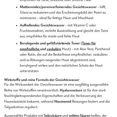
empfohlen für fahle, unebene oder unreine Haut
Mattierendes/porenverfeinerndes Gesichtswasser
- hilft,
Glanz zu reduzieren und das Erscheinungsbild der Poren zu
minimieren - ideal für fettige Haut und Mischhaut
Aufhellendes Gesichtswasser
- mit Vitamin C oder
Fruchtextrakten, verleiht Ausstrahlung und gleicht den Teint
aus, empfohlen für müde und fahle Haut
Beruhigende und gefäßstärkende Toner (
Toner für
empfindliche
und
vaskuläre
)
Haut
- mit Aloe Vera, Panthenol
oder Rutin, die auf die Bedürfnisse empfindlicher, vaskulärer
und zu Rötungen neigender Haut abgestimmt sind,
beruhigend wirken und den natürlichen Schutz der Haut
unterstützen
Wirkstoffe und reine Formeln der Gesichtswasser
Für die Wirksamkeit der Gesichtswasser ist eine sorgfältig ausgewählte
Hyaluronsäure
Reihe von Wirkstoffen verantwortlich.
ist für ihre stark
feuchtigkeitsspendenden Eigenschaften und die Verbesserung der
Niacinamid
Hautelastizität bekannt, während
Reizungen lindert und die
Talgsekretion reguliert.
Salicylsäure
milden Säuren
Ausgewählte Produkte mit
und
helfen, die