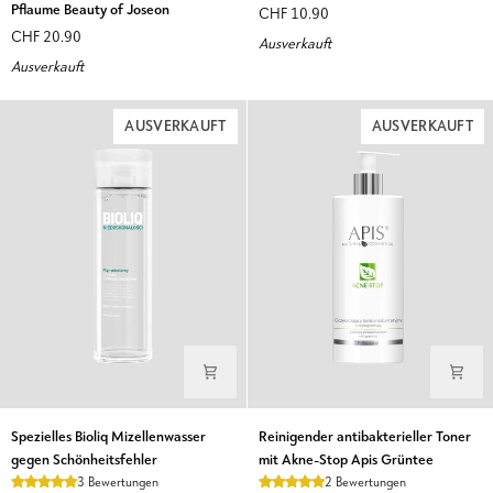
mit
Aloe
Pflaume Beauty of Joseon
CHF 10.90
grüner
Vera
CHF 20.90
Ausverkauft
Pflaume,
Saft
Ausverkauft
AHA
Holika
und
Holika
BHA
AUSVERKAUFT
AUSVERKAUFT
Erfrischendes
Tonikum
mit
grüner
Pflaume
Beauty
of
Joseon
Spezielles
Reinigender
Spezielles Bioliq Mizellenwasser
Reinigender antibakterieller Toner
Bioliq
antibakterieller
gegen Schönheitsfehler
mit Akne-Stop Apis Grüntee
Mizellenwasser
Toner
3 Bewertungen
2 Bewertungen