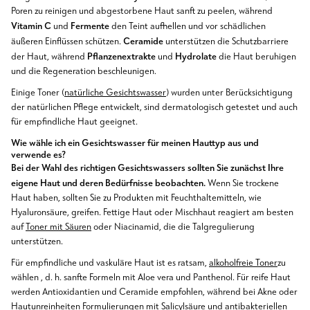
Poren zu reinigen und abgestorbene Haut sanft zu peelen, während
Vitamin C
Fermente
und
den Teint aufhellen und vor schädlichen
Ceramide
äußeren Einflüssen schützen.
unterstützen die Schutzbarriere
Pflanzenextrakte
Hydrolate
der Haut, während
und
die Haut beruhigen
und die Regeneration beschleunigen.
Einige Toner (
natürliche Gesichtswasser
) wurden unter Berücksichtigung
der natürlichen Pflege entwickelt, sind dermatologisch getestet und auch
für empfindliche Haut geeignet.
Wie wähle ich ein Gesichtswasser für meinen Hauttyp aus und
verwende es?
Bei der Wahl des richtigen Gesichtswassers sollten Sie zunächst Ihre
eigene Haut und deren Bedürfnisse beobachten.
Wenn Sie trockene
Haut haben, sollten Sie zu Produkten mit Feuchthaltemitteln, wie
Hyaluronsäure, greifen. Fettige Haut oder Mischhaut reagiert am besten
auf
Toner mit Säuren
oder Niacinamid, die die Talgregulierung
unterstützen.
Für empfindliche und vaskuläre Haut ist es ratsam,
alkoholfreie Toner
zu
wählen
, d. h. sanfte Formeln mit Aloe vera und Panthenol. Für reife Haut
werden Antioxidantien und Ceramide empfohlen, während bei Akne oder
Hautunreinheiten Formulierungen mit Salicylsäure und antibakteriellen