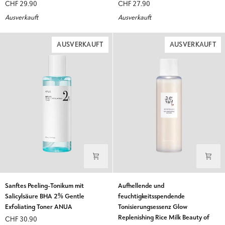
CHF 29.90
CHF 27.90
Pfirsich
mit
Ausverkauft
Ausverkauft
77
Herzblattextrakt
ANUA
ANUA
AUSVERKAUFT
AUSVERKAUFT
Sanftes
Aufhellende
Sanftes Peeling-Tonikum mit
Aufhellende und
Peeling-
und
Salicylsäure BHA 2% Gentle
feuchtigkeitsspendende
Tonikum
feuchtigkeitsspendende
Exfoliating Toner ANUA
Tonisierungsessenz Glow
mit
Tonisierungsessenz
Replenishing Rice Milk Beauty of
CHF 30.90
Salicylsäure
Glow