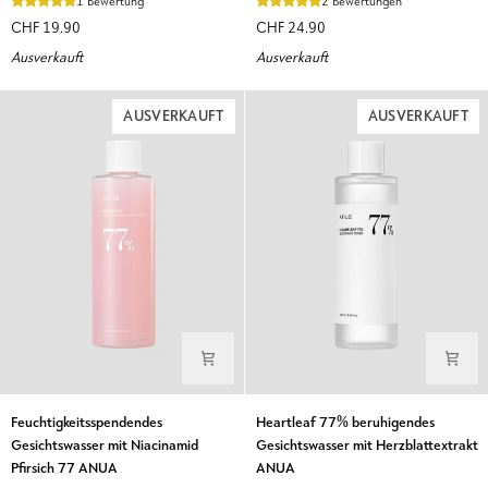
1 Bewertung
2 Bewertungen
COSRX
70
CHF 19.90
CHF 24.90
Glow
Ausverkauft
Ausverkauft
Milky
Toner
Formel
AUSVERKAUFT
AUSVERKAUFT
Feuchtigkeitsspendendes
Heartleaf
Feuchtigkeitsspendendes
Heartleaf 77% beruhigendes
Gesichtswasser
77%
Gesichtswasser mit Niacinamid
Gesichtswasser mit Herzblattextrakt
mit
beruhigendes
Pfirsich 77 ANUA
ANUA
Niacinamid
Gesichtswasser