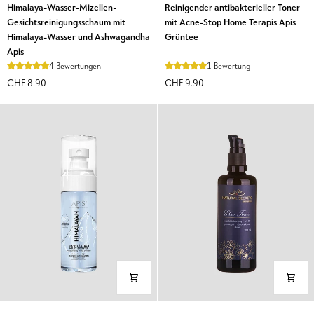
Himalaya-
Reinigender
Himalaya-Wasser-Mizellen-
Reinigender antibakterieller Toner
Wasser-
antibakterieller
Gesichtsreinigungsschaum mit
mit Acne-Stop Home Terapis Apis
Mizellen-
Toner
Himalaya-Wasser und Ashwagandha
Grüntee
Gesichtsreinigungsschaum
mit
Apis
mit
Acne-
4 Bewertungen
1 Bewertung
Himalaya-
Stop
CHF 8.90
CHF 9.90
Wasser
Home
und
Terapis
Ashwagandha
Apis
Apis
Grüntee
Leichter
Natural