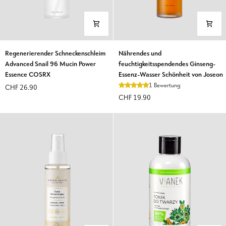
Regenerierender
Nährendes
Regenerierender Schneckenschleim
Nährendes und
Schneckenschleim
und
Advanced Snail 96 Mucin Power
feuchtigkeitsspendendes Ginseng-
Advanced
feuchtigkeitsspendendes
Essence COSRX
Essenz-Wasser Schönheit von Joseon
Snail
Ginseng-
1 Bewertung
CHF 26.90
96
Essenz-
CHF 19.90
Mucin
Wasser
Power
Schönheit
Essence
von
COSRX
Joseon