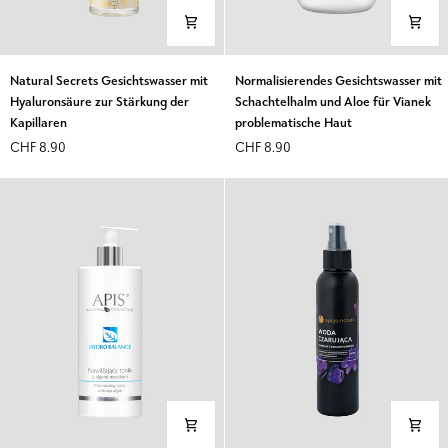
Natural
Normalisierendes
Natural Secrets Gesichtswasser mit
Normalisierendes Gesichtswasser mit
Secrets
Gesichtswasser
Hyaluronsäure zur Stärkung der
Schachtelhalm und Aloe für Vianek
Gesichtswasser
mit
Kapillaren
problematische Haut
mit
Schachtelhalm
CHF 8.90
CHF 8.90
Hyaluronsäure
und
zur
Aloe
Stärkung
für
der
Vianek
Kapillaren
problematische
Haut