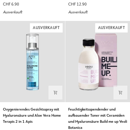
gegen
mit
CHF 6.90
CHF 12.90
Schönheitsfehler
Akne-
Ausverkauft
Ausverkauft
Stop
Apis
Grüntee
AUSVERKAUFT
AUSVERKAUFT
Oxygenierendes
Feuchtigkeitsspendender
Oxygenierendes Gesichtsspray mit
Feuchtigkeitsspendender und
Gesichtsspray
und
Hyaluronsäure und Aloe Vera Home
aufbauender Toner mit Ceramiden
mit
aufbauender
Terapis 2 in 1 Apis
und Hyaluronsäure Build me up Veoli
Hyaluronsäure
Toner
Botanica