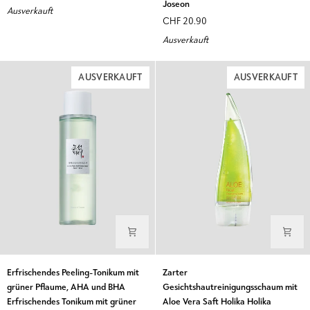
Joseon
Ausverkauft
BHA
Replenishing
CHF 20.90
2%
Rice
Ausverkauft
Gentle
Milk
Exfoliating
Beauty
Toner
of
AUSVERKAUFT
AUSVERKAUFT
ANUA
Joseon
Erfrischendes
Zarter
Erfrischendes Peeling-Tonikum mit
Zarter
Peeling-
Gesichtshautreinigungsschaum
grüner Pflaume, AHA und BHA
Gesichtshautreinigungsschaum mit
Tonikum
mit
Erfrischendes Tonikum mit grüner
Aloe Vera Saft Holika Holika