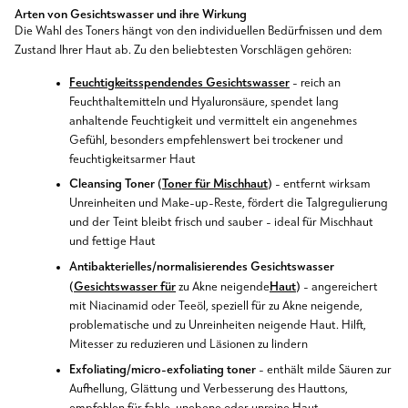
Arten von Gesichtswasser und ihre Wirkung
Die Wahl des Toners hängt von den individuellen Bedürfnissen und dem
Zustand Ihrer Haut ab. Zu den beliebtesten Vorschlägen gehören:
Feuchtigkeitsspendendes Gesichtswasser
-
reich an
Feuchthaltemitteln und Hyaluronsäure, spendet lang
anhaltende Feuchtigkeit und vermittelt ein angenehmes
Gefühl, besonders empfehlenswert bei
trockener und
feuchtigkeitsarmer
Haut
Cleansing Toner (
Toner für Mischhaut
)
-
entfernt wirksam
Unreinheiten und Make-up-Reste, fördert die Talgregulierung
und der Teint bleibt frisch und sauber - ideal für Mischhaut
und fettige Haut
Antibakterielles/normalisierendes Gesichtswasser
(
Gesichtswasser für
Haut
)
zu Akne neigende
- angereichert
mit Niacinamid oder Teeöl, speziell für zu Akne neigende,
problematische und zu Unreinheiten neigende Haut. Hilft,
Mitesser zu reduzieren und Läsionen zu lindern
Exfoliating/micro-exfoliating toner
-
enthält milde Säuren zur
Aufhellung, Glättung und Verbesserung des Hauttons,