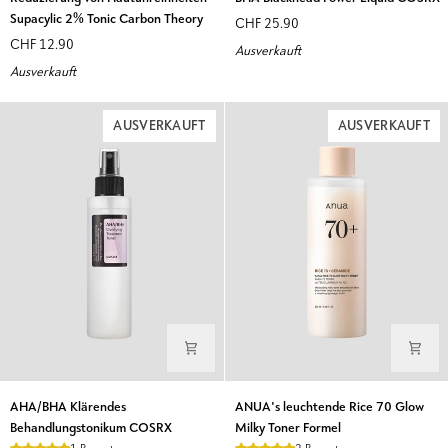
2%
BHA
Supacylic 2% Tonic Carbon Theory
CHF 25.90
Salicylsäure
Blackhead
CHF 12.90
Ausverkauft
zur
Power
Ausverkauft
Reduzierung
Liquid
von
COSRX
Hautunreinheiten
AUSVERKAUFT
AUSVERKAUFT
Supacylic
2%
Tonic
Carbon
Theory
AHA/BHA
ANUA's
AHA/BHA Klärendes
ANUA's leuchtende Rice 70 Glow
Klärendes
leuchtende
Behandlungstonikum COSRX
Milky Toner Formel
Behandlungstonikum
Rice