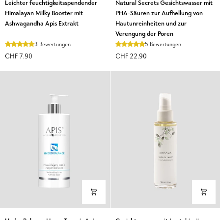
Leichter feuchtigkeitsspendender
Natural Secrets Gesichtswasser mit
feuchtigkeitsspendender
Secrets
Himalayan Milky Booster mit
PHA-Säuren zur Aufhellung von
Himalayan
Gesichtswasser
Ashwagandha Apis Extrakt
Hautunreinheiten und zur
Milky
mit
Verengung der Poren
Booster
PHA-
3 Bewertungen
5 Bewertungen
mit
Säuren
CHF 7.90
CHF 22.90
Ashwagandha
zur
Apis
Aufhellung
Extrakt
von
Hautunreinheiten
und
zur
Verengung
der
Poren
Hydro
Gesichtswasser