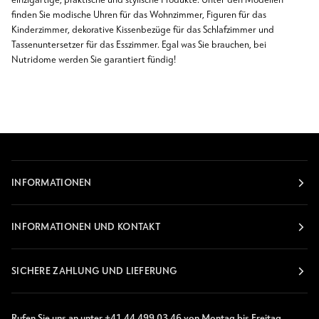
einzigartige, praktische und stylische Produkte. Unter den Modellen
finden Sie modische Uhren für das Wohnzimmer, Figuren für das
Kinderzimmer, dekorative Kissenbezüge für das Schlafzimmer und
Tassenuntersetzer für das Esszimmer. Egal was Sie brauchen, bei
Nutridome werden Sie garantiert fündig!
INFORMATIONEN
INFORMATIONEN UND KONTAKT
SICHERE ZAHLUNG UND LIEFERUNG
Rufen Sie uns an unter +41 44 499 03 46 von Montag bis Freitag