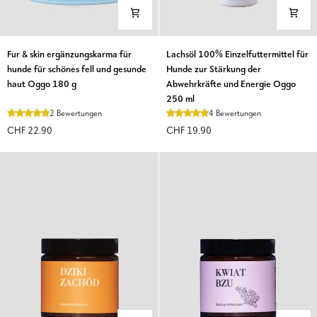
Fur
Lachsöl
Fur & skin ergänzungskarma für
Lachsöl 100% Einzelfuttermittel für
&
100%
hunde für schönes fell und gesunde
Hunde zur Stärkung der
skin
Einzelfuttermittel
haut Oggo 180 g
Abwehrkräfte und Energie Oggo
ergänzungskarma
für
250 ml
für
Hunde
2 Bewertungen
4 Bewertungen
hunde
zur
CHF 22.90
CHF 19.90
für
Stärkung
schönes
der
fell
Abwehrkräfte
und
und
gesunde
Energie
haut
Oggo
Oggo
250
180
ml
g