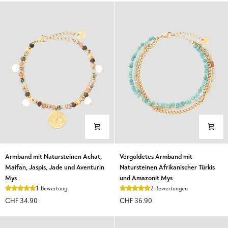
Amazonit
Zitronenjade
Mys
Mys
Armband
Vergoldetes
Armband mit Natursteinen Achat,
Vergoldetes Armband mit
mit
Armband
Maifan, Jaspis, Jade und Aventurin
Natursteinen Afrikanischer Türkis
Natursteinen
mit
Mys
und Amazonit Mys
Achat,
Natursteinen
1 Bewertung
2 Bewertungen
Maifan,
Afrikanischer
CHF 34.90
CHF 36.90
Jaspis,
Türkis
Jade
und
und
Amazonit