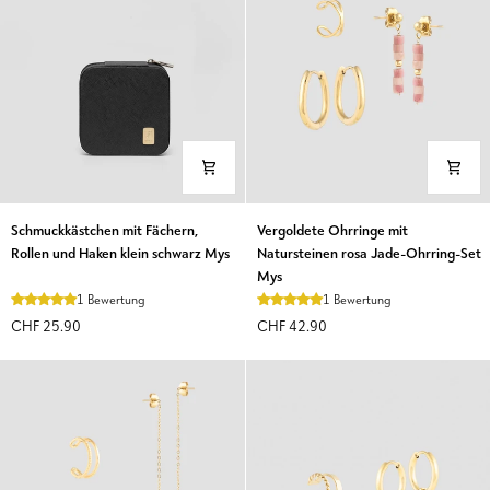
Schmuckkästchen
Vergoldete
Schmuckkästchen mit Fächern,
Vergoldete Ohrringe mit
mit
Ohrringe
Rollen und Haken klein schwarz Mys
Natursteinen rosa Jade-Ohrring-Set
Fächern,
mit
Mys
Rollen
Natursteinen
1 Bewertung
1 Bewertung
und
rosa
CHF 25.90
CHF 42.90
Haken
Jade-
klein
Ohrring-
schwarz
Set
Mys
Mys