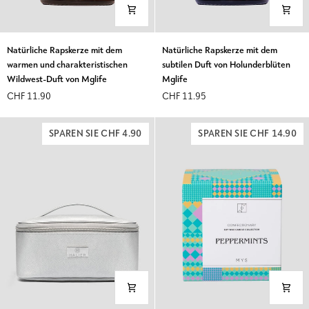
Natürliche
Natürliche
Natürliche Rapskerze mit dem
Natürliche Rapskerze mit dem
Rapskerze
Rapskerze
warmen und charakteristischen
subtilen Duft von Holunderblüten
mit
mit
Wildwest-Duft von Mglife
Mglife
dem
dem
CHF 11.90
CHF 11.95
warmen
subtilen
und
Duft
charakteristischen
von
SPAREN SIE CHF 4.90
SPAREN SIE CHF 14.90
Wildwest-
Holunderblüten
Duft
Mglife
von
Mglife