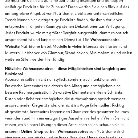
Sie möchten sich nicht auf eine Stilrichtung festlegen und benötigen
vielfältige Produkte für Ihr Zuhause? Dann werfen Sie einen Blick auf das
umfangreiche Angebot von Nutridome. Liebhaber unterschiedlicher
Trends können hier einzigartige Produkte finden, die ihren Vorlieben
entsprechen. Für jeden Raumtyp stehen Dekorationen zur Verfügung.
Jedes Produkt wurde mit größter Sorgfalt ausgewählt, damit es optisch
Wohnaccessoire-
ansprechend ist und lange seinen Dienst tut. Die
Website
Nutridome bietet Modelle in vielen interessanten Farben und
Mustern. Liebhaber von Glamour, Skandinavien, Minimalismus und vielen
weiteren Stilen werden hier fündig.
Nützliche Wohnaccessoires
– diese Möglichkeiten sind langlebig und
funktional
Accessoires sollten nicht nur stylisch, sondern auch funktional sein.
Praktische Accessoires erleichtern den Alltag und ermöglichen eine
bessere Raumorganisation. Dekorative Elemente wie kleine Schränke,
Kisten oder Behälter ermöglichen die Aufbewahrung optisch weniger
ansprechender Gegenstände, die nicht ins Auge fallen sollen. Richtig
abgestimmte Accessoires können den Charakter des gesamten Raumes
verändern und ihm ein einzigartiges Aussehen verleihen. Wenn Sie nicht
wissen, wo Sie nach Lösungen dieser Art suchen sollen, schauen Sie in
Online-Shop
Wohnaccessoires
unserem
vorbei.
von Nutridome sind