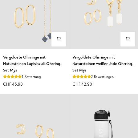
Vergoldete
Vergoldete
Vergoldete Ohrringe mit
Vergoldete Ohrringe mit
Ohrringe
Ohrringe
Natursteinen Lapislazuli-Ohrring-
Natursteinen weißer Jade Ohrring-
mit
mit
Set Mys
Set Mys
Natursteinen
Natursteinen
1 Bewertung
2 Bewertungen
Lapislazuli-
weißer
CHF 45.90
CHF 42.90
Ohrring-
Jade
Set
Ohrring-
Mys
Set
Mys