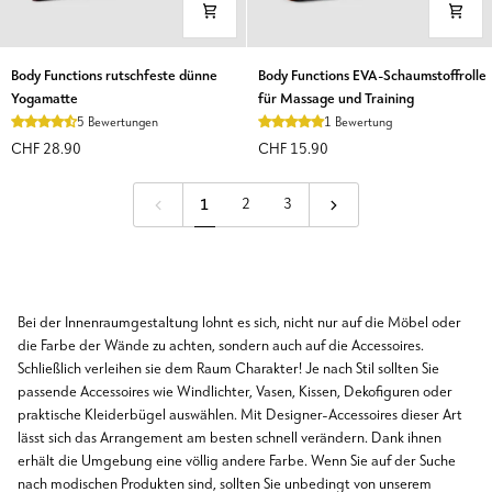
Body
Body
Body Functions rutschfeste dünne
Body Functions EVA-Schaumstoffrolle
Functions
Functions
Yogamatte
für Massage und Training
rutschfeste
EVA-
5 Bewertungen
1 Bewertung
dünne
Schaumstoffrolle
CHF 28.90
CHF 15.90
Yogamatte
für
Massage
1
2
3
und
Training
Bei der Innenraumgestaltung lohnt es sich, nicht nur auf die Möbel oder
die Farbe der Wände zu achten, sondern auch auf die Accessoires.
Schließlich verleihen sie dem Raum Charakter! Je nach Stil sollten Sie
passende Accessoires wie Windlichter, Vasen, Kissen, Dekofiguren oder
praktische Kleiderbügel auswählen. Mit Designer-Accessoires dieser Art
lässt sich das Arrangement am besten schnell verändern. Dank ihnen
erhält die Umgebung eine völlig andere Farbe. Wenn Sie auf der Suche
nach modischen Produkten sind, sollten Sie unbedingt von unserem