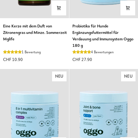
Eine
Probiotika
Eine Kerze mit dem Duft von
Probiotika für Hunde
Kerze
für
Zitronengras und Minze. Sommerzeit
Ergänzungsfuttermittel für
mit
Hunde
Mglife
Verdauung und Immunsystem Oggo
dem
Ergänzungsfuttermittel
180 g
Duft
für
1 Bewertung
4 Bewertungen
von
Verdauung
CHF 10.90
CHF 27.90
Zitronengras
und
und
Immunsystem
Minze.
Oggo
NEU
NEU
Sommerzeit
180
Mglife
g