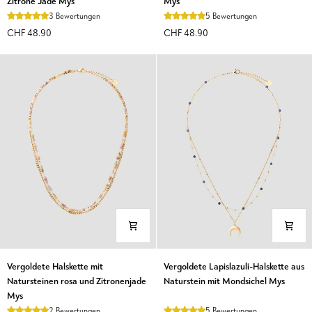
Zitrone Jade Mys
Mys
rosa
Brillenkette
3 Bewertungen
5 Bewertungen
und
Mys
CHF 48.90
CHF 48.90
Zitrone
Jade
Mys
Vergoldete
Vergoldete
Vergoldete Halskette mit
Vergoldete Lapislazuli-Halskette aus
Halskette
Lapislazuli-
Natursteinen rosa und Zitronenjade
Naturstein mit Mondsichel Mys
mit
Halskette
Mys
Natursteinen
aus
2 Bewertungen
5 Bewertungen