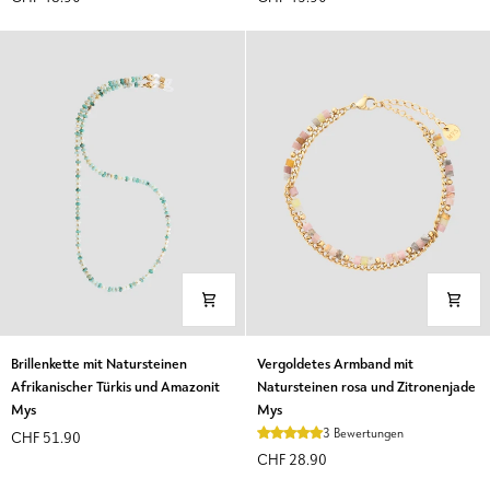
Jaspis,
Türkis
Jade
und
und
Amazonit
Aventurin
Mys
Mys
Brillenkette
Vergoldetes
Brillenkette mit Natursteinen
Vergoldetes Armband mit
mit
Armband
Afrikanischer Türkis und Amazonit
Natursteinen rosa und Zitronenjade
Natursteinen
mit
Mys
Mys
Afrikanischer
Natursteinen
3 Bewertungen
CHF 51.90
Türkis
rosa
CHF 28.90
und
und