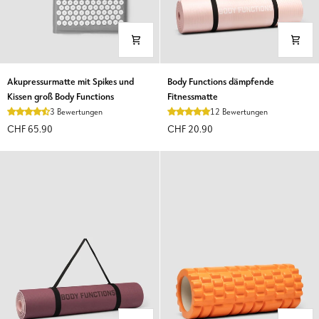
Akupressurmatte
Body
Akupressurmatte mit Spikes und
Body Functions dämpfende
mit
Functions
Kissen groß Body Functions
Fitnessmatte
Spikes
dämpfende
3 Bewertungen
12 Bewertungen
und
Fitnessmatte
CHF 65.90
CHF 20.90
Kissen
groß
Body
Functions