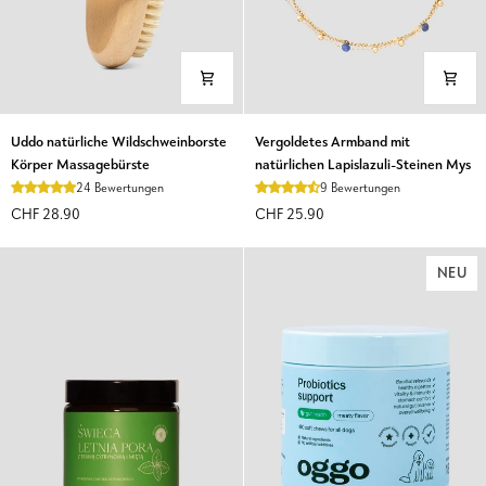
Uddo
Vergoldetes
Uddo natürliche Wildschweinborste
Vergoldetes Armband mit
natürliche
Armband
Körper Massagebürste
natürlichen Lapislazuli-Steinen Mys
Wildschweinborste
mit
24 Bewertungen
9 Bewertungen
Körper
natürlichen
CHF 28.90
CHF 25.90
Massagebürste
Lapislazuli-
Steinen
Mys
NEU