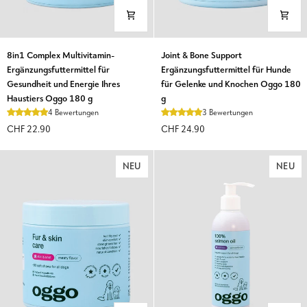
8in1
Joint
8in1 Complex Multivitamin-
Joint & Bone Support
Complex
&
Ergänzungsfuttermittel für
Ergänzungsfuttermittel für Hunde
Multivitamin-
Bone
Gesundheit und Energie Ihres
für Gelenke und Knochen Oggo 180
Ergänzungsfuttermittel
Support
Haustiers Oggo 180 g
g
für
Ergänzungsfuttermittel
4 Bewertungen
3 Bewertungen
Gesundheit
für
CHF 22.90
CHF 24.90
und
Hunde
Energie
für
Ihres
Gelenke
NEU
NEU
Haustiers
und
Oggo
Knochen
180
Oggo
g
180
g