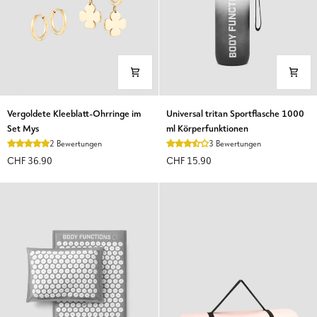
Vergoldete
Universal
Vergoldete Kleeblatt-Ohrringe im
Universal tritan Sportflasche 1000
Kleeblatt-
tritan
Set Mys
ml Körperfunktionen
Ohrringe
Sportflasche
2 Bewertungen
3 Bewertungen
im
1000
CHF 36.90
CHF 15.90
Set
ml
Mys
Körperfunktionen