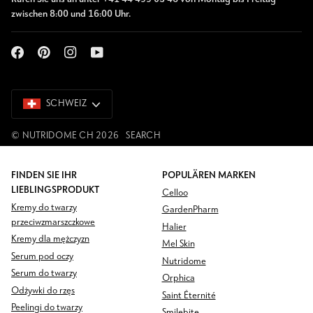
zwischen 8:00 und 16:00 Uhr.
SCHWEIZ
SCHWEIZ
©
NUTRIDOME CH
2026
SEARCH
FINDEN SIE IHR
POPULÄREN MARKEN
LIEBLINGSPRODUKT
Celloo
Kremy do twarzy
GardenPharm
przeciwzmarszczkowe
Halier
Kremy dla mężczyzn
Mel Skin
Serum pod oczy
Nutridome
Serum do twarzy
Orphica
Odżywki do rzęs
Saint Éternité
Peelingi do twarzy
Smilebite