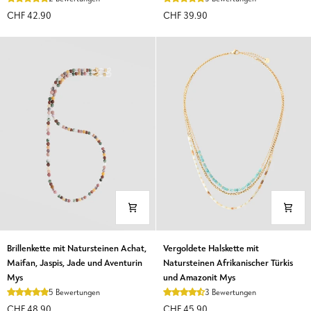
rosa
Naturstein
CHF 42.90
CHF 39.90
und
mit
Zitronenjade
Mondsichel
Mys
Mys
Brillenkette
Vergoldete
Brillenkette mit Natursteinen Achat,
Vergoldete Halskette mit
mit
Halskette
Maifan, Jaspis, Jade und Aventurin
Natursteinen Afrikanischer Türkis
Natursteinen
mit
Mys
und Amazonit Mys
Achat,
Natursteinen
5 Bewertungen
3 Bewertungen
Maifan,
Afrikanischer
CHF 48.90
CHF 45.90