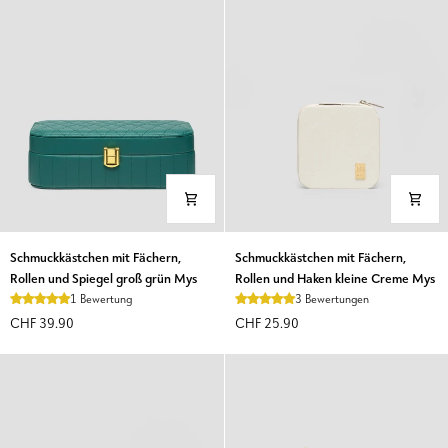
Mys
Schmuckkästchen
Schmuckkästchen
Schmuckkästchen mit Fächern,
Schmuckkästchen mit Fächern,
mit
mit
Rollen und Spiegel groß grün Mys
Rollen und Haken kleine Creme Mys
Fächern,
Fächern,
1 Bewertung
3 Bewertungen
Rollen
Rollen
CHF 39.90
CHF 25.90
und
und
Spiegel
Haken
groß
kleine
grün
Creme
Mys
Mys