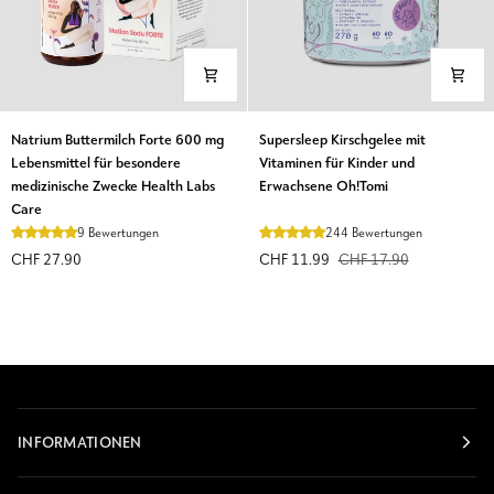
Natrium
Supersleep
Natrium Buttermilch Forte 600 mg
Supersleep Kirschgelee mit
Buttermilch
Kirschgelee
Lebensmittel für besondere
Vitaminen für Kinder und
Forte
mit
medizinische Zwecke Health Labs
Erwachsene Oh!Tomi
600
Vitaminen
Care
mg
für
9 Bewertungen
244 Bewertungen
Lebensmittel
Kinder
CHF 27.90
CHF 11.99
CHF 17.90
für
und
besondere
Erwachsene
medizinische
Oh!Tomi
Zwecke
Health
Labs
Care
INFORMATIONEN