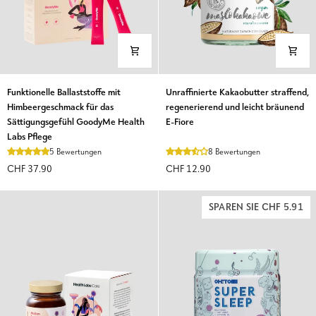
Funktionelle
Unraffinierte
Funktionelle Ballaststoffe mit
Unraffinierte Kakaobutter straffend,
Ballaststoffe
Kakaobutter
Himbeergeschmack für das
regenerierend und leicht bräunend
mit
straffend,
Sättigungsgefühl GoodyMe Health
E-Fiore
Himbeergeschmack
regenerierend
Labs Pflege
für
und
5 Bewertungen
8 Bewertungen
das
leicht
CHF 37.90
CHF 12.90
Sättigungsgefühl
bräunend
GoodyMe
E-
Health
Fiore
SPAREN SIE CHF 5.91
Labs
Pflege