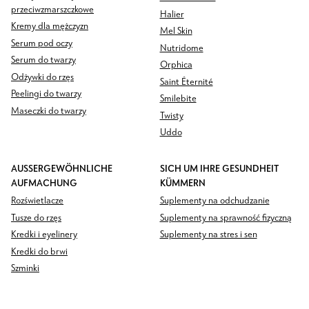
przeciwzmarszczkowe
Halier
Kremy dla mężczyzn
Mel Skin
Serum pod oczy
Nutridome
Serum do twarzy
Orphica
Odżywki do rzęs
Saint Éternité
Peelingi do twarzy
Smilebite
Maseczki do twarzy
Twisty
Uddo
AUSSERGEWÖHNLICHE
SICH UM IHRE GESUNDHEIT
AUFMACHUNG
KÜMMERN
Rozświetlacze
Suplementy na odchudzanie
Tusze do rzęs
Suplementy na sprawność fizyczną
Kredki i eyelinery
Suplementy na stres i sen
Kredki do brwi
Szminki