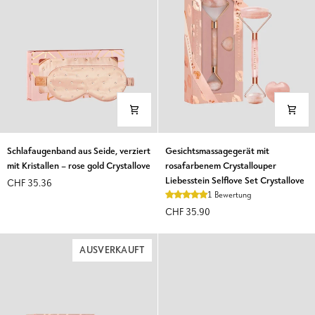
Schlafaugenband
Gesichtsmassagegerät
Schlafaugenband aus Seide, verziert
Gesichtsmassagegerät mit
aus
mit
mit Kristallen – rose gold Crystallove
rosafarbenem Crystallouper
Seide,
rosafarbenem
Liebesstein Selflove Set Crystallove
CHF 35.36
verziert
Crystallouper
1 Bewertung
mit
Liebesstein
CHF 35.90
Kristallen
Selflove
–
Set
rose
Crystallove
AUSVERKAUFT
gold
Crystallove