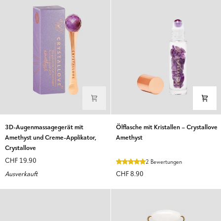
Kristalle,
Kristalle
3D-
Ölflasche
3D-Augenmassagegerät mit
Ölflasche mit Kristallen – Crystallove
Augenmassagegerät
mit
Amethyst und Creme-Applikator,
Amethyst
mit
Kristallen
Crystallove
Amethyst
–
CHF 19.90
2 Bewertungen
und
Crystallove
Ausverkauft
CHF 8.90
Creme-
Amethyst
Applikator,
Crystallove