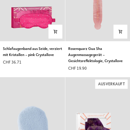
Schlafaugenband
Rosenquarz
Schlafaugenband aus Seide, verziert
Rosenquarz Gua Sha
aus
Gua
mit Kristallen – pink Crystallove
Augenmassagegerät –
Seide,
Sha
Gesichtsreflektologie, Crystallove
CHF 36.71
verziert
Augenmassagegerät
CHF 19.90
mit
–
Kristallen
Gesichtsreflektologie,
–
Crystallove
AUSVERKAUFT
pink
Crystallove