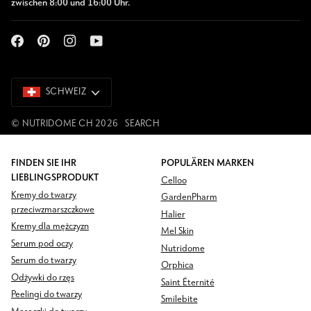
zwischen 8:00 und 16:00 Uhr.
SCHWEIZ
SCHWEIZ
©
NUTRIDOME CH
2026
SEARCH
FINDEN SIE IHR
POPULÄREN MARKEN
LIEBLINGSPRODUKT
Celloo
Kremy do twarzy
GardenPharm
przeciwzmarszczkowe
Halier
Kremy dla mężczyzn
Mel Skin
Serum pod oczy
Nutridome
Serum do twarzy
Orphica
Odżywki do rzęs
Saint Éternité
Peelingi do twarzy
Smilebite