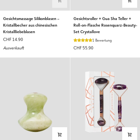
Gesichtsmassage
Gesichtsroller
Gesichtsmassage Silikonblasen –
Gesichtsroller + Gua Sha Teller +
Silikonblasen
+
Kristallbecher aus chinesischen
Roll-on-Flasche Rosenquarz-Beauty-
–
Gua
Kristallliebeblasen
Set Crystallove
Kristallbecher
Sha
CHF 14.90
1 Bewertung
aus
Teller
Ausverkauft
CHF 55.90
chinesischen
+
Kristallliebeblasen
Roll-
on-
Flasche
Rosenquarz-
Beauty-
Set
Crystallove