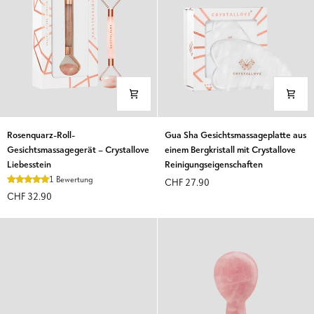
Rosenquarz-
Gua
Rosenquarz-Roll-
Gua Sha Gesichtsmassageplatte aus
Roll-
Sha
Gesichtsmassagegerät – Crystallove
einem Bergkristall mit Crystallove
Gesichtsmassagegerät
Gesichtsmassageplatte
Liebesstein
Reinigungseigenschaften
–
aus
1 Bewertung
CHF 27.90
Crystallove
einem
CHF 32.90
Liebesstein
Bergkristall
mit
Crystallove
Reinigungseigenschaften