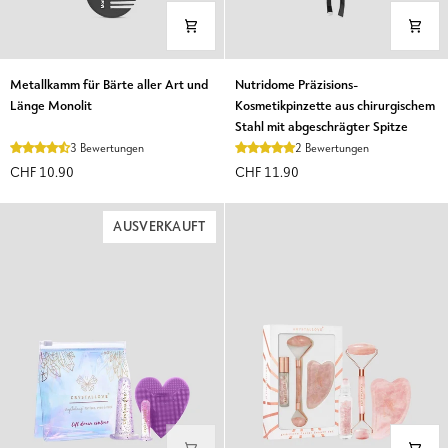
Metallkamm
Nutridome
Metallkamm für Bärte aller Art und
Nutridome Präzisions-
für
Präzisions-
Länge Monolit
Kosmetikpinzette aus chirurgischem
Bärte
Kosmetikpinzette
Stahl mit abgeschrägter Spitze
aller
aus
3 Bewertungen
2 Bewertungen
Art
chirurgischem
CHF 10.90
CHF 11.90
und
Stahl
Länge
mit
Monolit
abgeschrägter
AUSVERKAUFT
Spitze