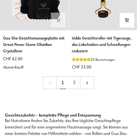
Gua
Uddo
Gua Sha Gesichtsmassageplatte mit
Uddo Gesichtsroller mit Tigerauge,
Sha
Gesichtsroller
Great Power Stone Obsidian
das Lidschatten und Schwellungen
Gesichtsmassageplatte
mit
Crystallove
reduziert
mit
Tigerauge,
CHF 42.90
20 Bewertungen
Great
das
Ausverkauft
CHF 33.90
Power
Lidschatten
Stone
und
Obsidian
Schwellungen
1
2
Crystallove
reduziert
Gesichtszubehör - komplette Pflege und Entspannung
Bei Nutridome finden Sie Zubehör, das Ihre tägliche Gesichtspflege
bereichert und für eine angenehme Hautmassage sorgt. Sie können aus
einer breiten Palette von Hilfsmitteln wählen - von Rollen und Gua Sha-