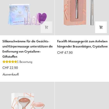
Silikonschwämme
Facelift-
Silikonschwämme für die Gesichts-
Facelift-Massagegerät zum Anheben
für
Massagegerät
und Körpermassage unterstützen die
hängender Brauenbögen, Crystallove
die
zum
Entfernung von Crystallove-
CHF 47.90
Gesichts-
Anheben
Giftstoffen
und
hängender
1 Bewertung
Körpermassage
Brauenbögen,
CHF 22.90
unterstützen
Crystallove
Ausverkauft
die
Entfernung
von
Crystallove-
Giftstoffen