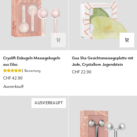
Cryolift
Gua
Cryolift Eiskugeln Massagekugeln
Gua Sha Gesichtsmassageplatte mit
Eiskugeln
Sha
aus Glas
Jade, Crystallove Jugendstein
Massagekugeln
Gesichtsmassageplatte
1 Bewertung
CHF 22.90
aus
mit
CHF 42.90
Glas
Jade,
Ausverkauft
Crystallove
Jugendstein
AUSVERKAUFT