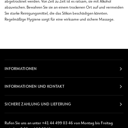
abgetrocknet werden. Von Zeit zu Zeit ist es ratsam, sie mit Alkohol
abzuwischen. Bewahren Sie sie an einem trockenen Ort auf und vermeiden
Sie starke Reinigungsmittel, die das Silikon beschädigen könnten.
Regelmäßige Hygiene sorgt für eine wirksame und sichere Massage.
INFORMATIONEN
INFORMATIONEN UND KONTAKT
SICHERE ZAHLUNG UND LIEFERUNG
Rufen Sie uns an unter +41 44 499 03 46 von Montag bis Freitag