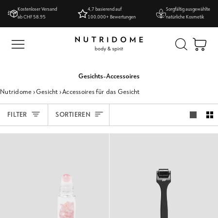
Direkt
Kostenloser Versand
4,7 basierend auf
Sorgfältig ausgewählte
zum
ab CHF 58.95
100.000+ Bewertungen
natürliche Kosmetik
Inhalt
Ei
Gesichts-Accessoires
Nutridome
›
Gesicht
›
Accessoires für das Gesicht
Sortieren
FILTER
SORTIEREN