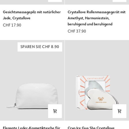
Gesichtsmassagepilz
Crystallove
Gesichtsmassagepilz mit natürlicher
Crystallove Rollenmassagegerät mit
mit
Rollenmassagegerät
Jade, Crystallove
Amethyst, Harmoniestein,
natürlicher
mit
beruhigend und beruhigend
CHF 17.90
Jade,
Amethyst,
CHF 37.90
Crystallove
Harmoniestein,
beruhigend
und
SPAREN SIE CHF 8.90
beruhigend
Elegante
Cryo
Elegante Leder-Kosmetiktasche für
Cryo Ice Gua Sha Crystallove