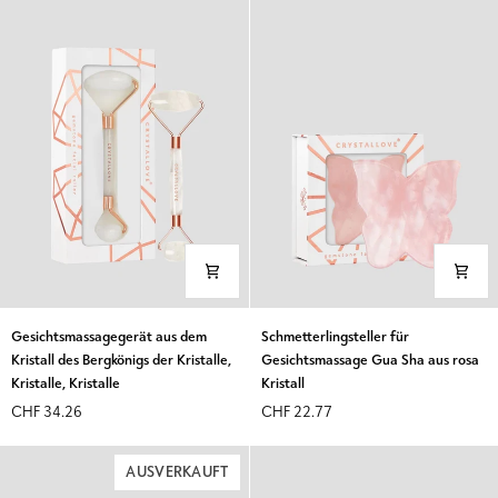
Gesichtsreflexion,
Crystallove
Gesichtsmassagegerät
Schmetterlingsteller
Gesichtsmassagegerät aus dem
Schmetterlingsteller für
aus
für
Kristall des Bergkönigs der Kristalle,
Gesichtsmassage Gua Sha aus rosa
dem
Gesichtsmassage
Kristalle, Kristalle
Kristall
Kristall
Gua
CHF 34.26
CHF 22.77
des
Sha
Bergkönigs
aus
der
rosa
AUSVERKAUFT
Kristalle,
Kristall