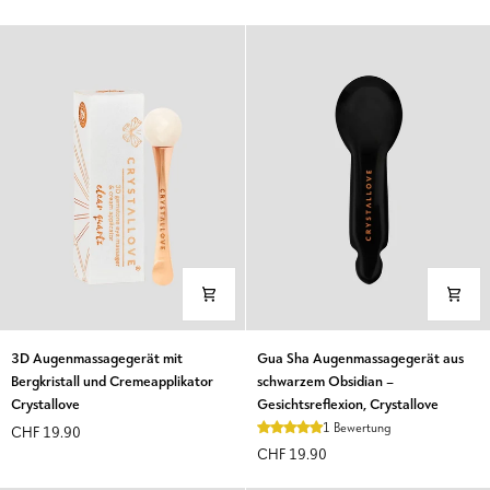
der
rosa
Naturstein
Kristall
der
-
Jugend
Crystallove
Liebesstein
3D
Gua
3D Augenmassagegerät mit
Gua Sha Augenmassagegerät aus
Augenmassagegerät
Sha
Bergkristall und Cremeapplikator
schwarzem Obsidian –
mit
Augenmassagegerät
Crystallove
Gesichtsreflexion, Crystallove
Bergkristall
aus
1 Bewertung
CHF 19.90
und
schwarzem
CHF 19.90
Cremeapplikator
Obsidian
Crystallove
–