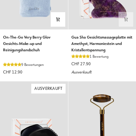
On-
Gua
On-The-Go Very Berry Glov
Gua Sha Gesichtsmassageplatte mit
The-
Sha
Gesichts-Make-up und
Amethyst, Harmoniestein und
Go
Gesichtsmassageplatte
Reinigungshandschuh
Kristallentspannung
Very
mit
1 Bewertung
Berry
Amethyst,
CHF 27.90
9 Bewertungen
Glov
Harmoniestein
CHF 12.90
Ausverkauft
Gesichts-
und
Make-
Kristallentspannung
up
AUSVERKAUFT
und
Reinigungshandschuh