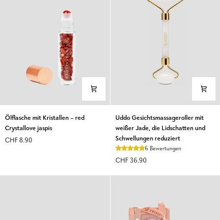
Ölflasche
Uddo
Ölflasche mit Kristallen – red
Uddo Gesichtsmassageroller mit
mit
Gesichtsmassageroller
Crystallove jaspis
weißer Jade, die Lidschatten und
Kristallen
mit
Schwellungen reduziert
CHF 8.90
–
weißer
6 Bewertungen
red
Jade,
CHF 36.90
Crystallove
die
jaspis
Lidschatten
und
Schwellungen
reduziert