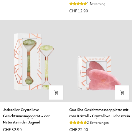
-
Ivory
1 Bewertung
Crystallove
Glov
CHF 12.90
crystal
Handschuhe
zum
Schminkentferner
und
zur
Reinigung
des
Gesichts
Jaderoller
Gua
Jaderoller Crystallove
Gua Sha Gesichtsmassageplatte mit
Crystallove
Sha
Gesichtsmassagegerät – der
rosa Kristall - Crystallove Liebesstein
Gesichtsmassagegerät
Gesichtsmassageplatte
Naturstein der Jugend
2 Bewertungen
–
mit
CHF 32.90
CHF 22.90