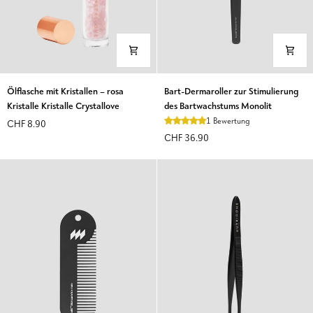
Ölflasche
Bart-
Ölflasche mit Kristallen – rosa
Bart-Dermaroller zur Stimulierung
mit
Dermaroller
Kristalle Kristalle Crystallove
des Bartwachstums Monolit
Kristallen
zur
1 Bewertung
CHF 8.90
–
Stimulierung
CHF 36.90
rosa
des
Kristalle
Bartwachstums
Kristalle
Monolit
Crystallove