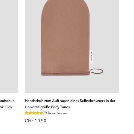
N
IN DEN WARENKORB LEGEN
Handschuh
andschuh
Handschuh zum Auftragen eines Selbstbräuners in der
zum
ink Glov
Universalgröße Body Tones
Auftragen
79 Bewertungen
eines
CHF 10.90
Selbstbräuners