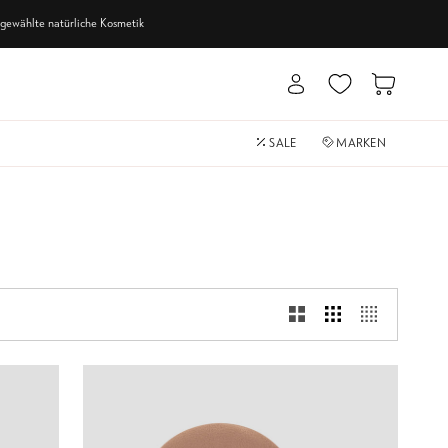
usgewählte
natürliche Kosmetik
Mein
Einkaufswa
Account
SALE
MARKEN