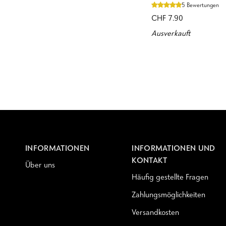
Stick
5 Bewertungen
Glov
CHF 7.90
Seife
Ausverkauft
zum
Waschen
und
Pflegen
von
Zahnbürste
und
Bürstenhandschuhen
INFORMATIONEN
INFORMATIONEN UND
KONTAKT
Über uns
Häufig gestellte Fragen
Zahlungsmöglichkeiten
Versandkosten