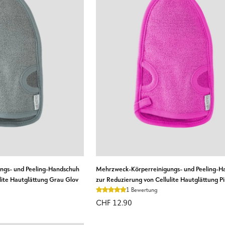
RENKORB LEGEN
IN DEN WARENKORB LEGE
Mehrzweck-
ngs- und Peeling-Handschuh
Mehrzweck-Körperreinigungs- und Peeling-H
Körperreinigungs-
lite Hautglättung Grau Glov
zur Reduzierung von Cellulite Hautglättung P
und
1 Bewertung
Peeling-
CHF 12.90
Handschuh