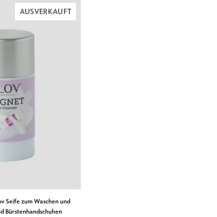
zur
AUSVERKAUFT
Reduzierung
von
Cellulite
Hautglättung
Pink
Glov
RENKORB LEGEN
ov Seife zum Waschen und
nd Bürstenhandschuhen