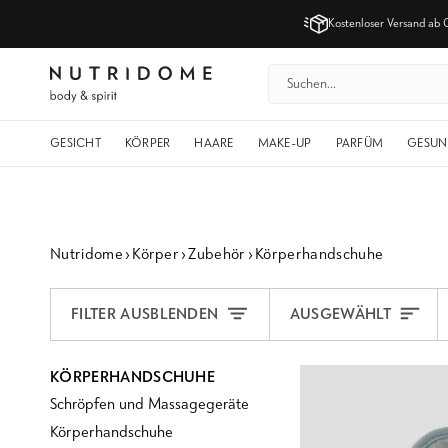
Direkt
Kostenloser Versand
ab 
zum
Inhalt
GESICHT
KÖRPER
HAARE
MAKE-UP
PARFÜM
GESUN
Nutridome
›
Körper
›
Zubehör
›
Körperhandschuhe
Sortieren
FILTER AUSBLENDEN
AUSGEWÄHLT
KÖRPERHANDSCHUHE
Schröpfen und Massagegeräte
Körperhandschuhe