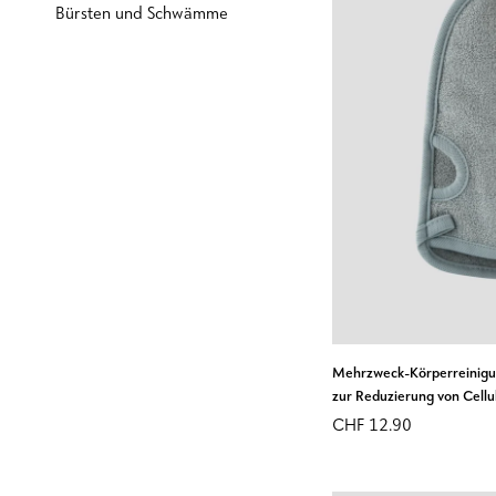
Bürsten und Schwämme
IN DEN WA
Mehrzweck-
Mehrzweck-Körperreinigu
Körperreinigungs-
zur Reduzierung von Cellu
und
CHF 12.90
Peeling-
Handschuh