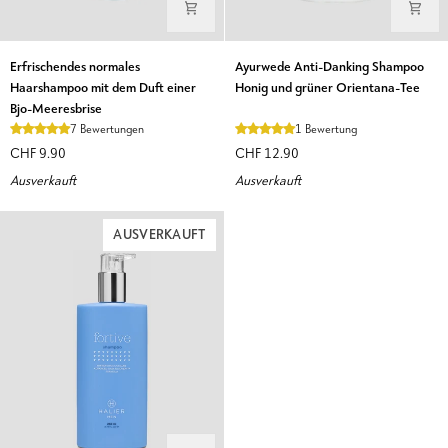
Erfrischendes
Ayurwede
Erfrischendes normales
Ayurwede Anti-Danking Shampoo
normales
Anti-
Haarshampoo mit dem Duft einer
Honig und grüner Orientana-Tee
Haarshampoo
Danking
Bjo-Meeresbrise
mit
Shampoo
7 Bewertungen
1 Bewertung
dem
Honig
CHF 9.90
CHF 12.90
Duft
und
Ausverkauft
Ausverkauft
einer
grüner
Bjo-
Orientana-
Meeresbrise
Tee
AUSVERKAUFT