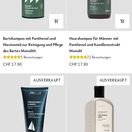
Bartshampoo
Haarshampoo
Bartshampoo mit Panthenol und
Haarshampoo für Männer mit
mit
für
Niacinamid zur Reinigung und Pflege
Panthenol und Kamillenextrakt
Panthenol
Männer
des Bartes Monolith
Monolit
und
mit
5 Bewertungen
22 Bewertungen
Niacinamid
Panthenol
CHF 17.90
CHF 17.90
zur
und
Reinigung
Kamillenextrakt
und
Monolit
AUSVERKAUFT
AUSVERKAUFT
Pflege
des
Bartes
Monolith