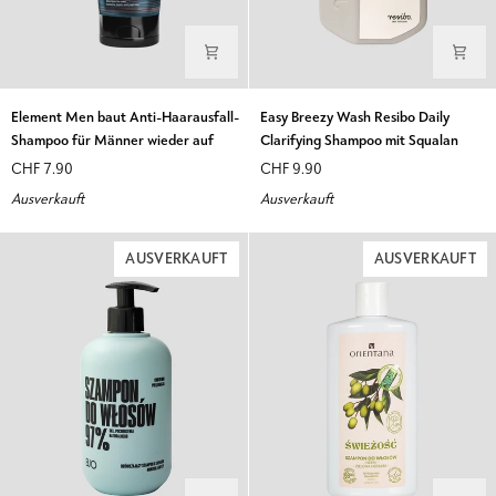
Element
Easy
Element Men baut Anti-Haarausfall-
Easy Breezy Wash Resibo Daily
Men
Breezy
Shampoo für Männer wieder auf
Clarifying Shampoo mit Squalan
baut
Wash
CHF 7.90
CHF 9.90
Anti-
Resibo
Ausverkauft
Ausverkauft
Haarausfall-
Daily
Shampoo
Clarifying
für
Shampoo
AUSVERKAUFT
AUSVERKAUFT
Männer
mit
wieder
Squalan
auf