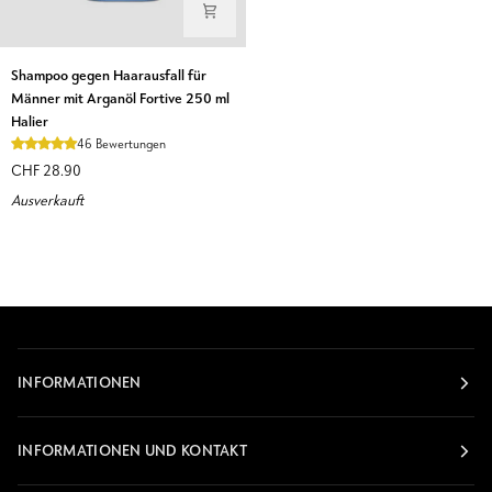
Shampoo
Shampoo gegen Haarausfall für
gegen
Männer mit Arganöl Fortive 250 ml
Haarausfall
Halier
für
46 Bewertungen
Männer
CHF 28.90
mit
Ausverkauft
Arganöl
Fortive
250
ml
Halier
INFORMATIONEN
INFORMATIONEN UND KONTAKT